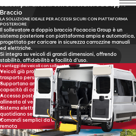
 agosto compresi. Il servizio di assistenza tecnica rimarrà 
Veicoli per disabili con Sollevatore a Doppio
Braccio
LA SOLUZIONE IDEALE PER ACCESSI SICURI CON PIATTAFORMA
POSTERIORE
Il sollevatore a doppio braccio Focaccia Group è un
sistema posteriore con piattaforma ampia e automatica,
progettato per caricare in sicurezza carrozzine manuali
ed elettriche.
Si integra su veicoli di grandi dimensioni, offrendo
stabilità, affidabilità e facilità d’uso.
I vantaggi dei veicoli con sollevatore a doppio braccio
Veicoli già pronti all’uso, con sollevatore integrato per il
trasporto persone con disabilità
Supportano anche carrozzine elettriche grazie all’elevata
capacità di carico
Accesso posteriore sicuro, con piattaforma stabile e
allineata al veicolo
Sistema elettroidraulico intuitivo, progettato per un uso
quotidiano senza complicazioni
Comandi semplici da usare: a bordo o con pulsantiera
remota