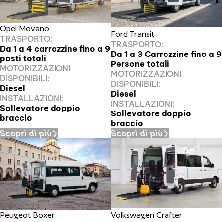
Opel Movano
Ford Transit
TRASPORTO:
TRASPORTO:
Da 1 a 4 carrozzine fino a 9
Da 1 a 3 Carrozzine fino a 9
posti totali
Persone totali
MOTORIZZAZIONI
MOTORIZZAZIONI
DISPONIBILI:
DISPONIBILI:
Diesel
Diesel
INSTALLAZIONI:
INSTALLAZIONI:
Sollevatore doppio
Sollevatore doppio
braccio
braccio
Scopri di più
Scopri di più
Peugeot Boxer
Volkswagen Crafter