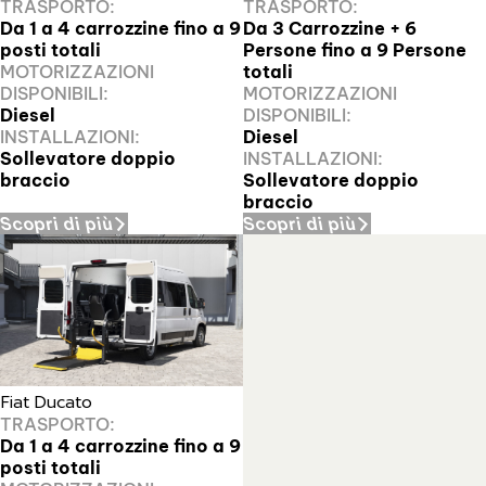
TRASPORTO:
TRASPORTO:
Da 1 a 4 carrozzine fino a 9
Da 3 Carrozzine + 6
posti totali
Persone fino a 9 Persone
MOTORIZZAZIONI
totali
DISPONIBILI:
MOTORIZZAZIONI
Diesel
DISPONIBILI:
INSTALLAZIONI:
Diesel
Sollevatore doppio
INSTALLAZIONI:
braccio
Sollevatore doppio
braccio
Scopri di più
Scopri di più
Fiat Ducato
TRASPORTO:
Da 1 a 4 carrozzine fino a 9
posti totali