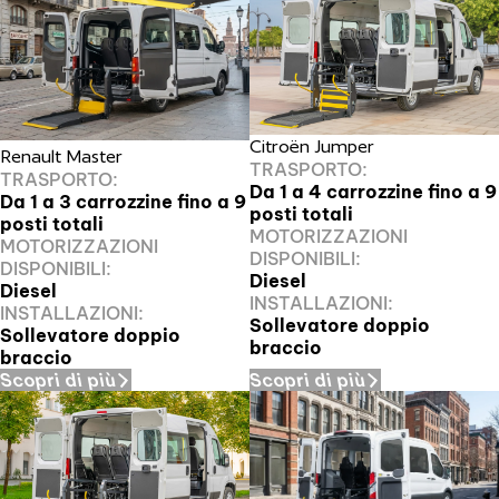
Citroën Jumper
Renault Master
TRASPORTO:
TRASPORTO:
Da 1 a 4 carrozzine fino a 9
Da 1 a 3 carrozzine fino a 9
posti totali
posti totali
MOTORIZZAZIONI
MOTORIZZAZIONI
DISPONIBILI:
DISPONIBILI:
Diesel
Diesel
INSTALLAZIONI:
INSTALLAZIONI:
Sollevatore doppio
Sollevatore doppio
braccio
braccio
Scopri di più
Scopri di più