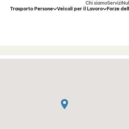
dal 10 al 21 agosto compresi. Il servizio di assistenza tecn
Chi siamo
Servizi
Nul
Trasporto Persone
Veicoli per il Lavoro
Forze del