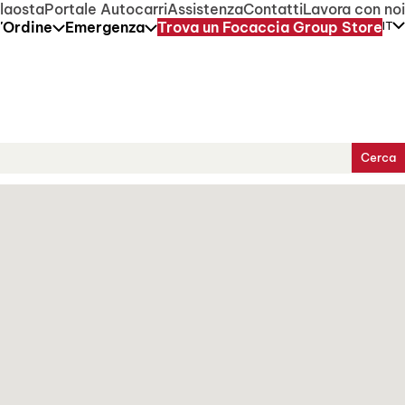
ica rimarrà regolarmente attivo.
laosta
Portale Autocarri
Assistenza
Contatti
Lavora con noi
l'Ordine
Emergenza
Trova un Focaccia Group Store
IT