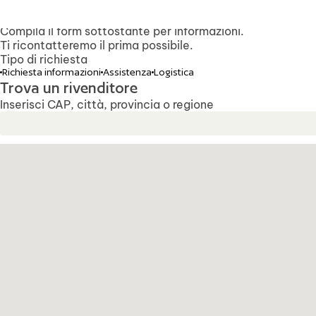
Contattaci per informazioni su un veicolo
I nostri uffici saranno chiusi 
o per richiedere una consulenza personalizzata.
Compila il form sottostante per informazioni.
Ti ricontatteremo il prima possibile.
Tipo di richiesta
Richiesta informazioni
Assistenza
Logistica
Trova un rivenditore
Inserisci CAP, città, provincia o regione