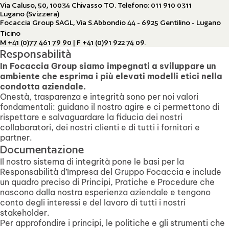
Via Caluso, 50, 10034 Chivasso TO. Telefono: 011 910 0311
Lugano (Svizzera)
Focaccia Group SAGL, Via S.Abbondio 44 - 6925 Gentilino - Lugano
Ticino
M +41 (0)77 461 79 90 | F +41 (0)91 922 74 09.
Responsabilità
In Focaccia Group siamo impegnati a sviluppare un
ambiente che esprima i più elevati modelli etici nella
condotta aziendale.
Onestà, trasparenza e integrità sono per noi valori
Focaccia Group Headquarter: SS16, KM 172, 48015 Cervia RA
fondamentali: guidano il nostro agire e ci permettono di
rispettare e salvaguardare la fiducia dei nostri
collaboratori, dei nostri clienti e di tutti i fornitori e
partner.
Documentazione
Il nostro sistema di integrità pone le basi per la
Responsabilità d’Impresa del Gruppo Focaccia e include
un quadro preciso di Principi, Pratiche e Procedure che
nascono dalla nostra esperienza aziendale e tengono
conto degli interessi e del lavoro di tutti i nostri
stakeholder.
Per approfondire i principi, le politiche e gli strumenti che