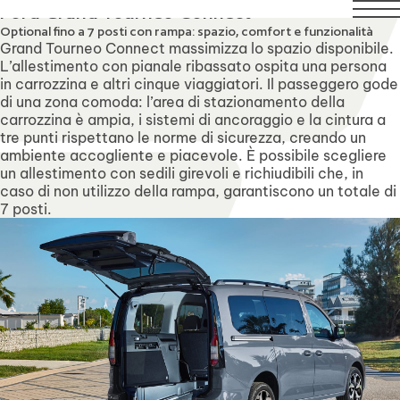
1 agosto compresi. Il servizio di assistenza tecnica rimarrà 
Ford Grand Tourneo Connect
Optional fino a 7 posti con rampa: spazio, comfort e funzionalità
Grand Tourneo Connect massimizza lo spazio disponibile.
L’allestimento con pianale ribassato ospita una persona
in carrozzina e altri cinque viaggiatori. Il passeggero gode
di una zona comoda: l’area di stazionamento della
carrozzina è ampia, i sistemi di ancoraggio e la cintura a
tre punti rispettano le norme di sicurezza, creando un
ambiente accogliente e piacevole. È possibile scegliere
un allestimento con sedili girevoli e richiudibili che, in
caso di non utilizzo della rampa, garantiscono un totale di
7 posti.