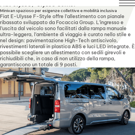
1 agosto compresi. Il servizio di assistenza tecnica rimarrà 
Fiat Ulysse / Ulysse Combi
Minivan spazioso per esigenze collettive e mobilità inclusiva
Fiat E-Ulysse F-Style offre l’allestimento con pianale
ribassato sviluppato da Focaccia Group. L’ingresso e
l’uscita dal veicolo sono facilitati dalla rampa manuale
ultra-leggera, l’ambiente di viaggio è curato nello stile e
nel design: pavimentazione High-Tech antiscivolo,
rivestimenti laterali in plastica ABS e luci LED integrate. È
possibile scegliere un allestimento con sedili girevoli e
richiudibili che, in caso di non utilizzo della rampa,
garantiscono un totale di 9 posti.