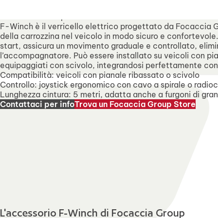
I nostri uffici saranno chiusi 
F-Winch
Verricello elettrico per un accesso assistito e sicuro
F-Winch è il verricello elettrico progettato da Focaccia Gr
della carrozzina nel veicolo in modo sicuro e confortevole
start, assicura un movimento graduale e controllato, elimi
l’accompagnatore. Può essere installato su veicoli con pi
equipaggiati con scivolo, integrandosi perfettamente con g
Compatibilità: veicoli con pianale ribassato o scivolo
Controllo: joystick ergonomico con cavo a spirale o radi
Lunghezza cintura: 5 metri, adatta anche a furgoni di gran
Contattaci per info
Trova un Focaccia Group Store
L'accessorio F-Winch di Focaccia Group