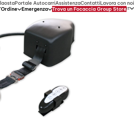
ica rimarrà regolarmente attivo.
laosta
Portale Autocarri
Assistenza
Contatti
Lavora con noi
l'Ordine
Emergenza
Trova un Focaccia Group Store
IT