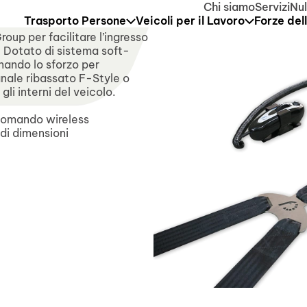
dal 10 al 21 agosto compresi. Il servizio di assistenza tecn
Chi siamo
Servizi
Nul
Trasporto Persone
Veicoli per il Lavoro
Forze del
oup per facilitare l’ingresso
. Dotato di sistema soft-
nando lo sforzo per
anale ribassato F-Style o
li interni del veicolo.
ocomando wireless
di dimensioni