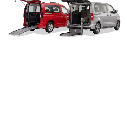
Rea: RA-200568 | Registro delle Imprese di Ravenna |
Capitale Sociale: € 100.000,00 interamente versato |
Privacy Policy
|
Cookie Policy
|
Informativa sull’accessibilità
|
Aggiorna preferenze Cookie
|
Crediti