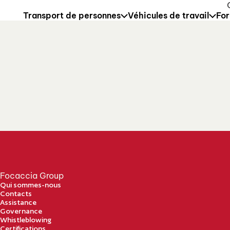
sed from 10 to 21 August. Technical Support will remain ava
Transport de personnes
Véhicules de travail
For
Focaccia Group
Qui sommes-nous
Contacts
Assistance
Governance
Whistleblowing
Certifications