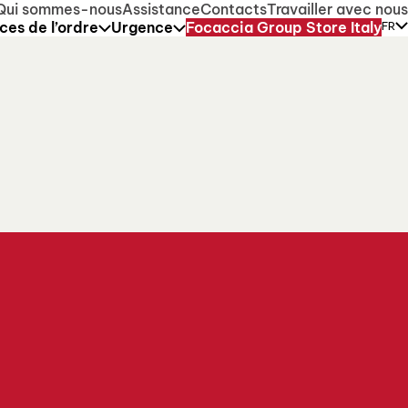
ilable over this period.
Qui sommes-nous
Assistance
Contacts
Travailler avec nous
ces de l’ordre
Urgence
Focaccia Group Store Italy
FR