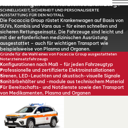
 21 August. Technical Support will remain available over th
Ausstattungen für Notarzteinsatzfahrzeuge
SCHNELLIGKEIT, SICHERHEIT UND PERSONALISIERTE
AUSSTATTUNG FÜR DEN NOTFALL
Die Focaccia Group rüstet Krankenwagen auf Basis von
SUVs, Kombis und Vans aus – für einen schnellen und
sicheren Rettungseinsatz. Die Fahrzeuge sind leicht und
mit der erforderlichen medizinischen Ausrüstung
ausgestattet – auch für wichtigen Transport wie
beispielsweise von Plasma und Organen.
Gründe für die Wahl eines von Focaccia Group ausgestatteten
Notarzteinsatzfahrzeugs
Konfigurationen nach Maß – für jeden Fahrzeugtyp
Professionelle und zertifizierte Elektroinstallationen
Sirenen, LED-Leuchten und akustisch-visuelle Signale
Sanitärbehälter und -module aus technischem Material
Für Bereitschafts- und Notdienste sowie den Transport
von Medikamenten, Plasma und Organen